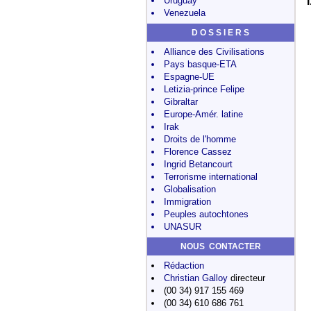
Uruguay
Venezuela
D O S S I E R S
Alliance des Civilisations
Pays basque-ETA
Espagne-UE
Letizia-prince Felipe
Gibraltar
Europe-Amér. latine
Irak
Droits de l'homme
Florence Cassez
Ingrid Betancourt
Terrorisme international
Globalisation
Immigration
Peuples autochtones
UNASUR
NOUS CONTACTER
Rédaction
Christian Galloy
directeur
(00 34) 917 155 469
(00 34) 610 686 761