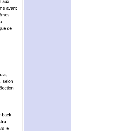
n aux
mme avant
ptômes
La
ique de
cia,
, selon
élection
e-back
dro
rs le