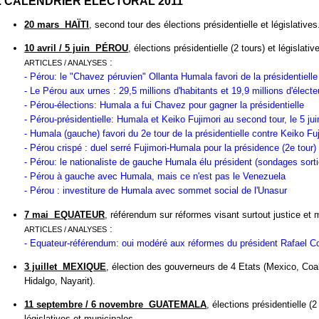
I. CALENDRIER ÉLECTORAL 2011
20 mars HAÏTI
, second tour des élections présidentielle et législatives
10 avril / 5 juin PÉROU
, élections présidentielle (2 tours) et législativ
:
ARTICLES / ANALYSES
- Pérou: le "Chavez péruvien" Ollanta Humala favori de la présidentielle
- Le Pérou aux urnes : 29,5 millions d'habitants et 19,9 millions d'électe
- Pérou-élections: Humala a fui Chavez pour gagner la présidentielle
- Pérou-présidentielle: Humala et Keiko Fujimori au second tour, le 5 jui
- Humala (gauche) favori du 2e tour de la présidentielle contre Keiko Fu
- Pérou crispé : duel serré Fujimori-Humala pour la présidence (2e tour)
- Pérou: le nationaliste de gauche Humala élu président (sondages sorti
- Pérou à gauche avec Humala, mais ce n'est pas le Venezuela
- Pérou : investiture de Humala avec sommet social de l'Unasur
7 mai EQUATEUR
, référendum sur réformes visant surtout justice et 
:
ARTICLES / ANALYSES
- Equateur-référendum: oui modéré aux réformes du président Rafael C
3 juillet MEXIQUE
, élection des gouverneurs de 4 Etats (Mexico, Coa
Hidalgo, Nayarit).
11 septembre / 6 novembre GUATEMALA
, élections présidentielle (2
législatives et municipales.