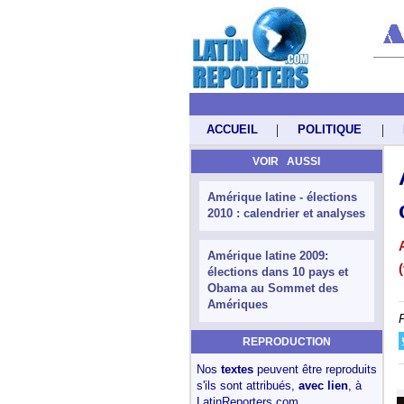
|
|
ACCUEIL
POLITIQUE
VOIR AUSSI
Amérique latine - élections
2010 : calendrier et analyses
Amérique latine 2009:
élections dans 10 pays et
Obama au Sommet des
Amériques
REPRODUCTION
Nos
textes
peuvent être reproduits
s'ils sont attribués,
avec lien
, à
LatinReporters.com