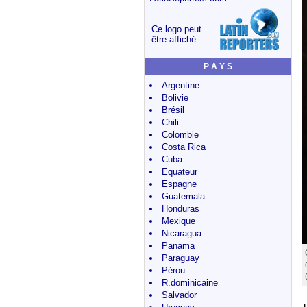
Ce logo peut
être affiché
P A Y S
Argentine
Bolivie
Brésil
Chili
Colombie
Costa Rica
Cuba
Equateur
Espagne
Guatemala
Honduras
Mexique
Nicaragua
Panama
Paraguay
Pérou
R.dominicaine
Salvador