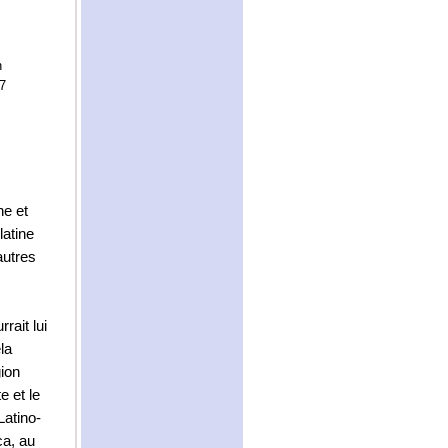
n
7
ne et
latine
autres
rait lui
la
gion
e et le
Latino-
ca, au