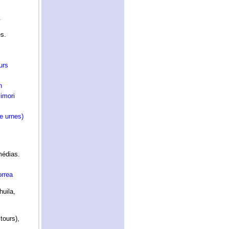
.
es.
urs
n
jimori
e urnes)
médias.
orrea
huila,
 tours),