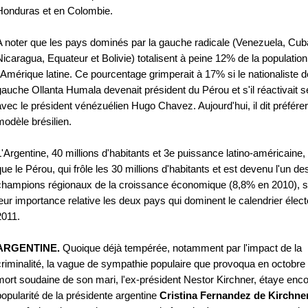
Honduras et en Colombie.
A noter que les pays dominés par la gauche radicale (Venezuela, Cub
Nicaragua, Equateur et Bolivie) totalisent à peine 12% de la population
l'Amérique latine. Ce pourcentage grimperait à 17% si le nationaliste d
gauche Ollanta Humala devenait président du Pérou et s'il réactivait s
avec le président vénézuélien Hugo Chavez. Aujourd'hui, il dit préférer
modèle brésilien.
L'Argentine, 40 millions d'habitants et 3e puissance latino-américaine, 
que le Pérou, qui frôle les 30 millions d'habitants et est devenu l'un de
champions régionaux de la croissance économique (8,8% en 2010), s
leur importance relative les deux pays qui dominent le calendrier élect
2011.
ARGENTINE.
Quoique déjà tempérée, notamment par l'impact de la
criminalité, la vague de sympathie populaire que provoqua en octobre
mort soudaine de son mari, l'ex-président Nestor Kirchner, étaye enco
popularité de la présidente argentine
Cristina Fernandez de Kirchne