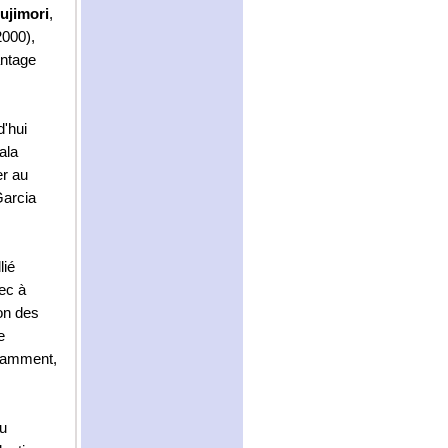
ujimori
,
2000),
antage
d'hui
ala
er au
Garcia
llié
ec à
ion des
e
otamment,
au