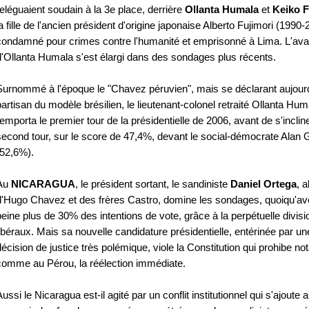
reléguaient soudain à la 3e place, derrière
Ollanta Humala
et
Keiko F
la fille de l'ancien président d'origine japonaise Alberto Fujimori (1990-
condamné pour crimes contre l'humanité et emprisonné à Lima. L'av
d'Ollanta Humala s'est élargi dans des sondages plus récents.
Surnommé à l'époque le "Chavez péruvien", mais se déclarant aujour
partisan du modèle brésilien, le lieutenant-colonel retraité Ollanta Hum
remporta le premier tour de la présidentielle de 2006, avant de s'inclin
second tour, sur le score de 47,4%, devant le social-démocrate Alan 
(52,6%).
Au
NICARAGUA
, le président sortant, le sandiniste
Daniel Ortega
, a
d'Hugo Chavez et des frères Castro, domine les sondages, quoiqu'av
peine plus de 30% des intentions de vote, grâce à la perpétuelle divis
libéraux. Mais sa nouvelle candidature présidentielle, entérinée par un
décision de justice très polémique, viole la Constitution qui prohibe n
comme au Pérou, la réélection immédiate.
Aussi le Nicaragua est-il agité par un conflit institutionnel qui s'ajoute 