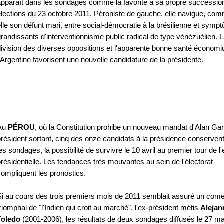
apparaît dans les sondages comme la favorite à sa propre successio
élections du 23 octobre 2011. Péroniste de gauche, elle navigue, co
elle son défunt mari, entre social-démocratie à la brésilienne et sym
grandissants d'interventionnisme public radical de type vénézuélien. 
division des diverses oppositions et l'apparente bonne santé économ
l'Argentine favorisent une nouvelle candidature de la présidente.
Au
PÉROU
, où la Constitution prohibe un nouveau mandat d'Alan Gar
président sortant, cinq des onze candidats à la présidence conservent
les sondages, la possibilité de survivre le 10 avril au premier tour de l'
présidentielle. Les tendances très mouvantes au sein de l'électorat
compliquent les pronostics.
Si au cours des trois premiers mois de 2011 semblait assuré un com
triomphal de "l'Indien qui croit au marché", l'ex-président métis
Alejan
Toledo
(2001-2006), les résultats de deux sondages diffusés le 27 ma