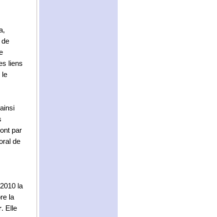
a,
 de
e
es liens
 le
ainsi
s
ont par
oral de
 2010 la
re la
r
. Elle