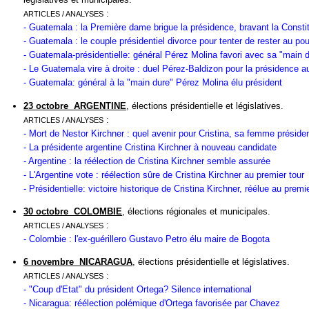
:
ARTICLES / ANALYSES
- Guatemala : la Première dame brigue la présidence, bravant la Consti
- Guatemala : le couple présidentiel divorce pour tenter de rester au pou
- Guatemala-présidentielle: général Pérez Molina favori avec sa "main 
- Le Guatemala vire à droite : duel Pérez-Baldizon pour la présidence a
- Guatemala: général à la "main dure" Pérez Molina élu président
23 octobre ARGENTINE
, élections présidentielle et législatives.
:
ARTICLES / ANALYSES
- Mort de Nestor Kirchner : quel avenir pour Cristina, sa femme préside
- La présidente argentine Cristina Kirchner à nouveau candidate
- Argentine : la réélection de Cristina Kirchner semble assurée
- L'Argentine vote : réélection sûre de Cristina Kirchner au premier tour
- Présidentielle: victoire historique de Cristina Kirchner, réélue au premi
30 octobre COLOMBIE
, élections régionales et municipales.
:
ARTICLES / ANALYSES
- Colombie : l'ex-guérillero Gustavo Petro élu maire de Bogota
6 novembre NICARAGUA
, élections présidentielle et législatives.
:
ARTICLES / ANALYSES
- "Coup d'Etat" du président Ortega? Silence international
- Nicaragua: réélection polémique d'Ortega favorisée par Chavez