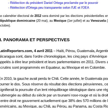
- Réélection du président Daniel Ortega proclamée par le pouvoir
- Réélection d'Ortega peu transparente selon l'UE et l'OEA
e calendrier électoral de
2012
sera dominé par les élections présidentielles e
République dominicaine
(20 mai), au
Mexique
(1er juillet) et au
Venezuela
(
ctobre).
II. PANORAMA ET PERSPECTIVES
LatinReporters.com, 4 avril 2011
– Haïti, Pérou, Guatemala, Argenti
Nicaragua sont, dans l'ordre chronologique, les cinq pays d'Amérique 
appelés à élire leur président et leurs parlementaires en 2011. Divers 
scrutins sont programmés en Equateur, au Mexique et en Colombie.
En 2010, la gauche avait perdu le Chili. Cette année, le Guatemala pour
tourner le dos. Sous réserve du résultat des élections péruviennes, ce
signifierait la poursuite d'un lent rééquilibrage idéologique dans une ré
submergée au début du siècle par un tsunami rose-rouge et où la droit
centre droit ne gouvernent actuellement que 38% des 570 millions de 
Américains, au Mexique, au Chili, au Pérou, au Panama, au Costa Ri