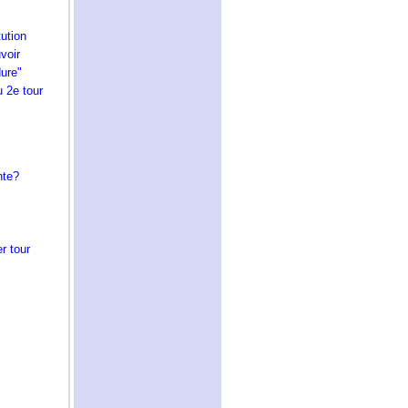
tution
voir
dure"
u 2e tour
nte?
er tour