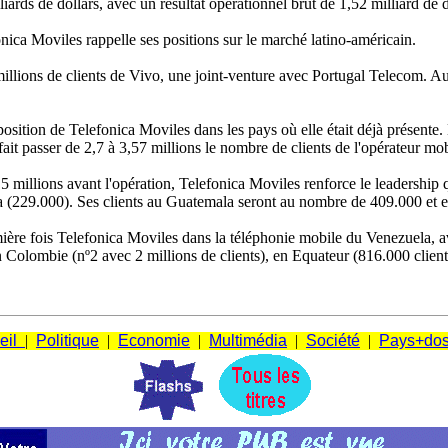
liards de dollars, avec un résultat opérationnel brut de 1,52 milliard de d
ica Moviles rappelle ses positions sur le marché latino-américain.
illions de clients de Vivo, une joint-venture avec Portugal Telecom. 
osition de Telefonica Moviles dans les pays où elle était déjà présente. 
t fait passer de 2,7 à 3,57 millions le nombre de clients de l'opérateur mo
5 millions avant l'opération, Telefonica Moviles renforce le leadership q
a (229.000). Ses clients au Guatemala seront au nombre de 409.000 et 
mière fois Telefonica Moviles dans la téléphonie mobile du Venezuela, av
n Colombie (nº2 avec 2 millions de clients), en Equateur (816.000 clien
eil
|
Politique
|
Economie
|
Multimédia
|
Société
|
Pays+dos