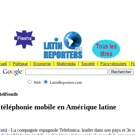
|
|
|
|
|
|
ueil
Politique
Economie
Multimédia
Société
Pays+dossiers
F
Web
LatinReporters.com
BellSouth
 téléphonie mobile en Amérique latine
com
) - La compagnie espagnole Telefonica, leader dans son pays et 3e 