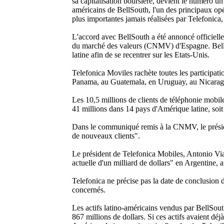
sa capitalisation boursière, devient le numéro un
américains de BellSouth, l'un des principaux opér
plus importantes jamais réalisées par Telefonica
L'accord avec BellSouth a été annoncé officiell
du marché des valeurs (CNMV) d'Espagne. BellSo
latine afin de se recentrer sur les Etats-Unis.
Telefonica Moviles rachète toutes les participat
Panama, au Guatemala, en Uruguay, au Nicaragu
Les 10,5 millions de clients de téléphonie mobile
41 millions dans 14 pays d'Amérique latine, soi
Dans le communiqué remis à la CNMV, le présiden
de nouveaux clients".
Le président de Telefonica Mobiles, Antonio Via
actuelle d'un milliard de dollars" en Argentine, 
Telefonica ne précise pas la date de conclusion 
concernés.
Les actifs latino-américains vendus par BellSout
867 millions de dollars. Si ces actifs avaient déj