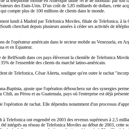
 de la téléphonie mobile en Amérique latine -et le 4e mondial- par son ra
ateurs des Etats-Unis. D'un coût de 5,85 milliards de dollars, cette acqu
, qui compte plus de 100 millions de clients dans le monde.
ement lundi à Madrid par Telefonica Moviles, filiale de Telefonica, à l
uth cherchait depuis plusieurs années à céder ses activités de télép
ions de l'opérateur américain dans le secteur mobile au Venezuela, en A
a et en Equateur.
 de BellSouth dans ces pays élèveront la clientèle de Telefonica Moviles 
t 35% de l'ensemble des clients du marché latino-américain.
t de Telefonica, César Alierta, souligne qu'en outre le rachat "incor
na-Baptista, ajoute que l'opération débouchera sur des synergies permet
au Chili, au Pérou et au Guatemala, pays où l'entreprise est déjà présente
de l'opération de rachat. Elle dépendra notamment d'un processus d'appr
h à Telefonica ont engendré en 2003 des revenus supérieurs à 2,5 milliar
à été intégrés au réseau de Telefonica Moviles au début de 2003, cette soc