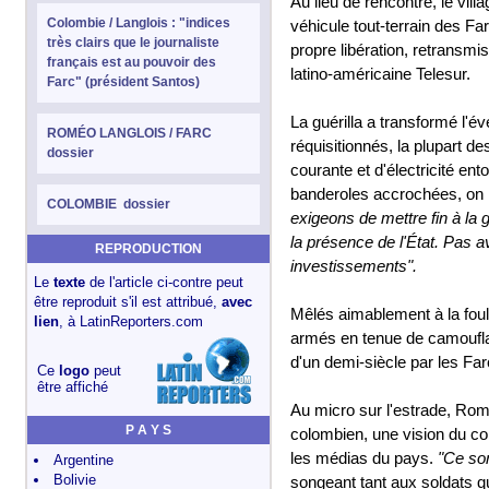
Au lieu de rencontre, le vil
Colombie / Langlois : "indices
véhicule tout-terrain des Fa
très clairs que le journaliste
propre libération, retransmise
français est au pouvoir des
latino-américaine Telesur.
Farc" (président Santos)
La guérilla a transformé l'é
ROMÉO LANGLOIS / FARC
réquisitionnés, la plupart 
dossier
courante et d'électricité en
banderoles accrochées, on l
COLOMBIE dossier
exigeons de mettre fin à la g
la présence de l'État. Pas
REPRODUCTION
investissements".
Le
texte
de l'article ci-contre peut
être reproduit s'il est attribué,
avec
Mêlés aimablement à la foule
lien
, à
LatinReporters.com
armés en tenue de camouflag
d'un demi-siècle par les F
Ce
logo
peut
être affiché
Au micro sur l'estrade, Ro
P A Y S
colombien, une vision du con
les médias du pays.
"Ce son
Argentine
Bolivie
songeant tant aux soldats qu