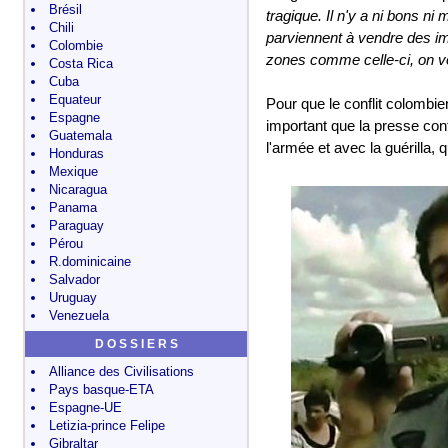
Brésil
tragique. Il n'y a ni bons n
Chili
parviennent à vendre des i
Colombie
zones comme celle-ci, on voi
Costa Rica
Cuba
Equateur
Pour que le conflit colombie
Espagne
important que la presse con
Guatemala
l'armée et avec la guérilla, 
Honduras
Mexique
Nicaragua
Panama
Paraguay
Pérou
R.dominicaine
Salvador
Uruguay
Venezuela
D O S S I E R S
Alliance des Civilisations
Pays basque-ETA
Espagne-UE
Letizia-prince Felipe
Gibraltar