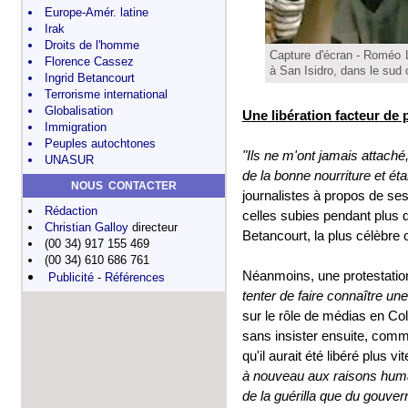
Europe-Amér. latine
Irak
Droits de l'homme
Capture d'écran - Roméo L
Florence Cassez
à San Isidro, dans le sud
Ingrid Betancourt
Terrorisme international
Globalisation
Une libération facteur de 
Immigration
Peuples autochtones
"Ils ne m'ont jamais attaché,
UNASUR
de la bonne nourriture et ét
NOUS CONTACTER
journalistes à propos de se
Rédaction
celles subies pendant plus de
Christian Galloy
directeur
Betancourt, la plus célèbre 
(00 34) 917 155 469
(00 34) 610 686 761
Néanmoins, une protestatio
Publicité
-
Références
tenter de faire connaître une 
sur le rôle de médias en Co
sans insister ensuite, comme
qu'il aurait été libéré plus v
à nouveau aux raisons huma
de la guérilla que du gouver