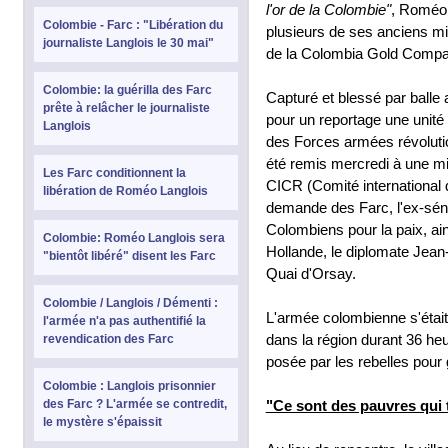
l'or de la Colombie"
, Roméo L
Colombie - Farc : "Libération du
plusieurs de ses anciens mi
journaliste Langlois le 30 mai"
de la Colombia Gold Compa
Colombie: la guérilla des Farc
Capturé et blessé par balle 
prête à relâcher le journaliste
pour un reportage une unit
Langlois
des Forces armées révoluti
été remis mercredi à une mi
Les Farc conditionnent la
CICR (Comité international d
libération de Roméo Langlois
demande des Farc, l'ex-sén
Colombiens pour la paix, ai
Colombie: Roméo Langlois sera
Hollande, le diplomate Jean
"bientôt libéré" disent les Farc
Quai d'Orsay.
Colombie / Langlois / Démenti :
L'armée colombienne s'était
l'armée n'a pas authentifié la
dans la région durant 36 heu
revendication des Farc
posée par les rebelles pour g
Colombie : Langlois prisonnier
des Farc ? L'armée se contredit,
"Ce sont des pauvres qui 
le mystère s'épaissit