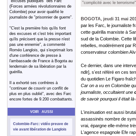
"excuses publiques" des Farc
"complicité avec le terrorisme
(Forces armées révolutionnaires de
Colombie) pour avoir qualifié le
journaliste de "prisonnier de guerre".
BOGOTA, jeudi 31 mai 201
par les Farc, le journaliste 
"C'est la première fois qu'ils font
cette guérilla marxiste à Sa
des excuses et c'est très important
sud de la Colombie. Cette li
qu'ils précisent que la presse n'est
pas une ennemie", a commenté
rebelles, modérément par Ro
Roméo Langlois, qui s'exprimait lors
conservateur colombien Alv
d'une conférence de presse à
l'ambassade de France à Bogota au
Ce dernier, dans une interven
lendemain de sa libération par la
guérilla.
ndlr], s'est référé en ces t
du quotidien Le Figaro fraîc
Il a exhorté ses confrères à
Car on a vu en Colombie que 
"continuer de couvrir un conflit de
journaliste, occultaient une
plus en plus oublié", avec des Farc
de savoir pourquoi il était là
encore fortes de 9.200 combattants.
VOIR AUSSI
L'insinuation est aussi bru
assassinés nombre de sympat
Colombie-Farc: vidéo preuve de
vrai, épargne elle-même très
vie avant libération de Langlois
L'agence espagnole Efe rap