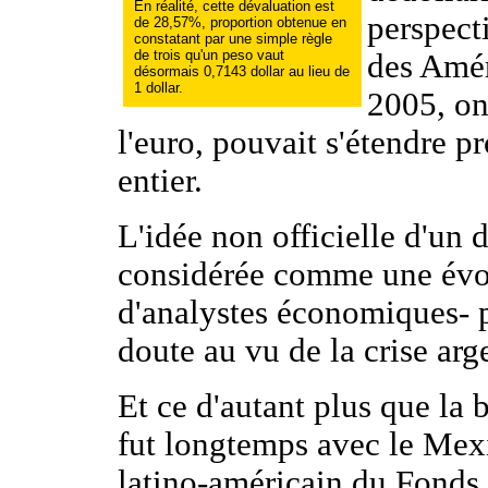
En réalité, cette dévaluation est
perspect
de 28,57%, proportion obtenue en
constatant par une simple règle
de trois qu'un peso vaut
des Amé
désormais 0,7143 dollar au lieu de
1 dollar.
2005, on
l'euro, pouvait s'étendre 
entier.
L'idée non officielle d'un 
considérée comme une évo
d'analystes économiques- 
doute au vu de la crise arg
Et ce d'autant plus que la 
fut longtemps avec le Mexi
latino-américain du Fonds 