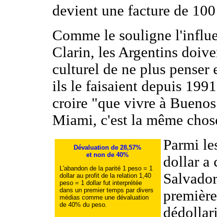
devient une facture de 100
Comme le souligne l'influe
Clarin, les Argentins doiven
culturel de ne plus penser
ils le faisaient depuis 1991
croire "que vivre à Buenos
Miami, c'est la même chos
Parmi le
Dévaluation de 28,57%
et non de 40%
dollar a
L'abandon de la parité 1 peso = 1
Salvador
dollar au profit de la relation 1,40
peso = 1 dollar fut interprétée
dans un premier temps par divers
première
médias comme une dévaluation
de 40% du peso.
dédollari