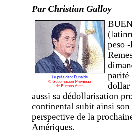
Par Christian Galloy
BUENO
(latin
peso -
Remes
dimanc
parité
Le président Duhalde
© Gobernacion Provincia
dollar
de Buenos Aires
aussi sa dédollarisation pr
continental subit ainsi son
perspective de la prochain
Amériques.